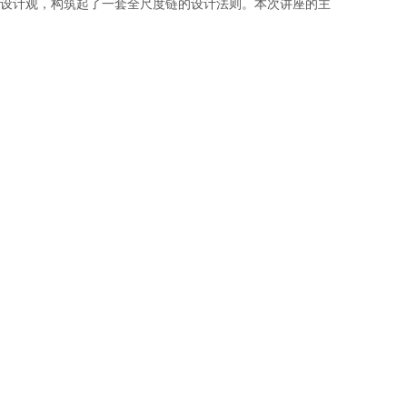
”设计观，构筑起了一套全尺度链的设计法则。本次讲座的主