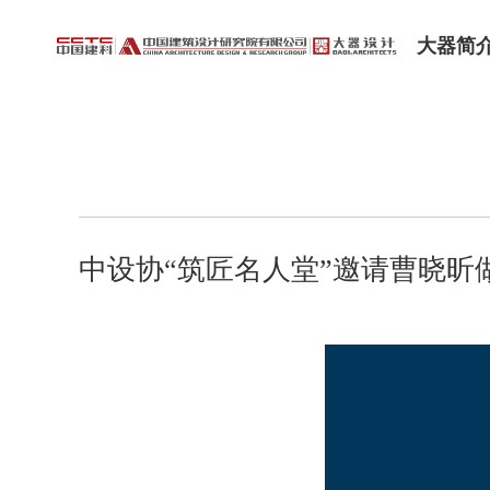
大器简
中设协“筑匠名人堂”邀请曹晓昕